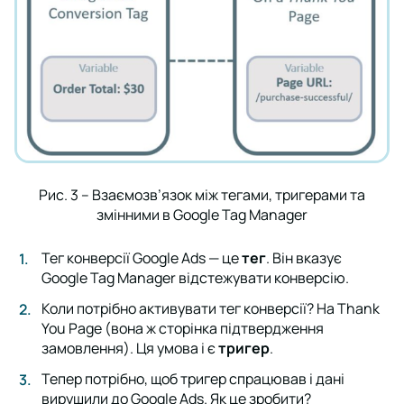
Рис. 3 – Взаємозв’язок між тегами, тригерами та
змінними в Google Tag Manager
Тег конверсії Google Ads — це
тег
. Він вказує
Google Tag Manager відстежувати конверсію.
Коли потрібно активувати тег конверсії? На Thank
You Page (вона ж сторінка підтвердження
замовлення). Ця умова і є
тригер
.
Тепер потрібно, щоб тригер спрацював і дані
вирушили до Google Ads. Як це зробити?