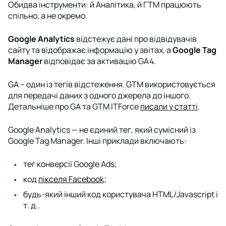
Обидва інструменти: й Аналітика, й ГТМ працюють
спільно, а не окремо.
Google Analytics
відстежує дані про відвідувачів
сайту та відображає інформацію у звітах, а
Google Tag
Manager
відповідає за активацію GA4.
GA – один із тегів відстеження. GTM використовується
для передачі даних з одного джерела до іншого.
Детальніше про GA та GTM ITForce
писали у статті
.
Google Analytics — не єдиний тег, який сумісний із
Google Tag Manager. Інші приклади включають:
тег конверсії Google Ads;
код
пікселя Facebook
;
будь-який інший код користувача HTML/Javascript і
т. д..