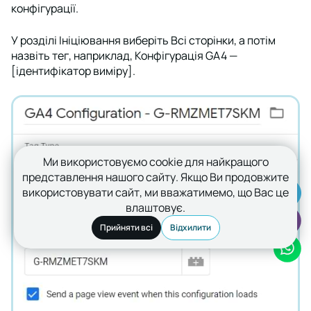
конфігурації.
У розділі
Ініціювання
виберіть
Всі сторінки
, а потім
назвіть тег, наприклад,
Конфігурація GA4 —
[ідентифікатор виміру].
Ми використовуємо cookie для найкращого
представлення нашого сайту. Якщо Ви продовжите
використовувати сайт, ми вважатимемо, що Вас це
влаштовує.
Прийняти всі
Відхилити