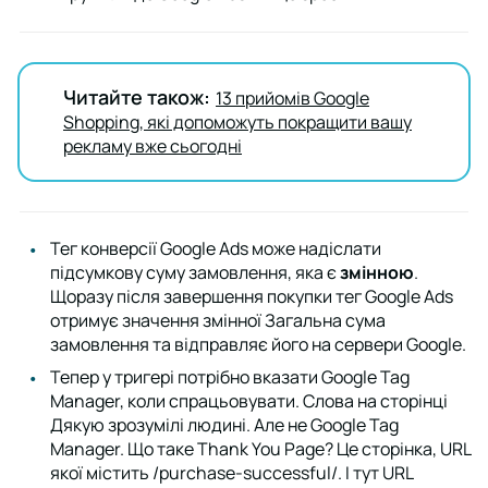
Читайте також:
13 прийомів Google
Shopping, які допоможуть покращити вашу
рекламу вже сьогодні
Тег конверсії Google Ads може надіслати
підсумкову суму замовлення, яка є
змінною
.
Щоразу після завершення покупки тег Google Ads
отримує значення змінної
Загальна сума
замовлення
та відправляє його на сервери Google.
Тепер у тригері потрібно вказати Google Tag
Manager, коли спрацьовувати. Слова на сторінці
Дякую
зрозумілі людині. Але не Google Tag
Manager. Що таке Thank You Page? Це сторінка, URL
якої містить
/purchase-successful/
. І тут URL