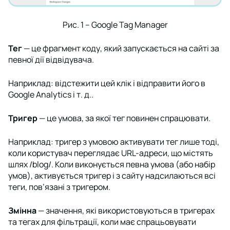
Рис. 1 – Google Tag Manager
Тег
— це фрагмент коду, який запускається на сайті за
певної дії відвідувача.
Наприклад: відстежити цей клік і відправити його в
Google Analytics і т. д..
Тригер
— це умова, за якої тег повинен спрацювати.
Наприклад: тригер з умовою активувати тег лише тоді,
коли користувач переглядає URL-адреси, що містять
шлях /blog/. Коли виконується певна умова (або набір
умов), активується тригер і з сайту надсилаються всі
теги, пов’язані з тригером.
Змінна
— значення, які використовуються в тригерах
та тегах для фільтрації, коли має спрацьовувати