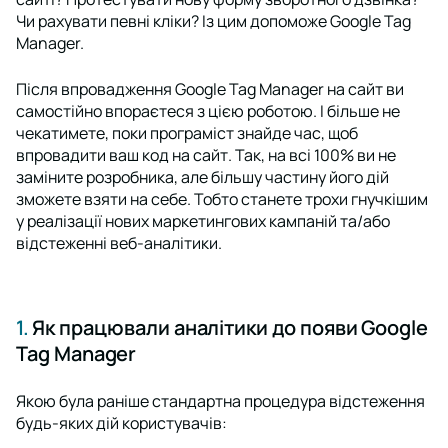
Чи рахувати певні кліки? Із цим допоможе Google Tag
Manager.
Після впровадження Google Tag Manager на сайт ви
самостійно впораєтеся з цією роботою. І більше не
чекатимете, поки програміст знайде час, щоб
впровадити ваш код на сайт. Так, на всі 100% ви не
заміните розробника, але більшу частину його дій
зможете взяти на себе. Тобто станете трохи гнучкішим
у реалізації нових маркетингових кампаній та/або
відстеженні веб-аналітики.
1.
Як працювали аналітики до появи Google
Tag Manager
Якою була раніше стандартна процедура відстеження
будь-яких дій користувачів: