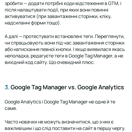
зробити — додати потрібні коди відстеження в GTM, і
після налаштувати події, при яких вони повинні
активуватися (при завантаженні сторінки, кліку,
надсиланні форми тощо).
А далі — протестувати встановлені теги. Переглянути,
чи спрацьовують вони під час завантаження сторінки
або натискання певної кнопки. І якщо виявилася якась
неполадка, редагуєте теги в Google Tag Manager, а не
вихідний код сайту. Що очевидний плюс.
3.
Google Tag Manager vs. Google Analytics
Google Analytics і Google Tag Manager не одне й те
саме.
Часто новачки не можуть визначитися, що з них є
важливішим і що слід поставити на сайт в першу чергу.