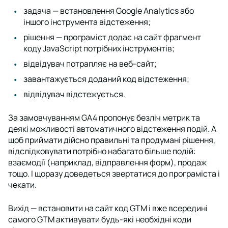
задача — встановлення Google Analytics або
іншого інструмента відстеження;
рішення — програміст додає на сайт фрагмент
коду JavaScript потрібних інструментів;
відвідувач потрапляє на веб-сайт;
завантажується доданий код відстеження;
відвідувач відстежується.
За замовчуванням GA4 пропонує безліч метрик та
деякі можливості автоматичного відстеження подій. А
щоб приймати дійсно правильні та продумані рішення,
відслідковувати потрібно набагато більше подій:
взаємодії (наприклад, відправлення форм), продаж
тощо. І щоразу доведеться звертатися до програміста і
чекати.
Вихід — встановити на сайт код GTM і вже всередині
самого GTM активувати будь-які необхідні коди