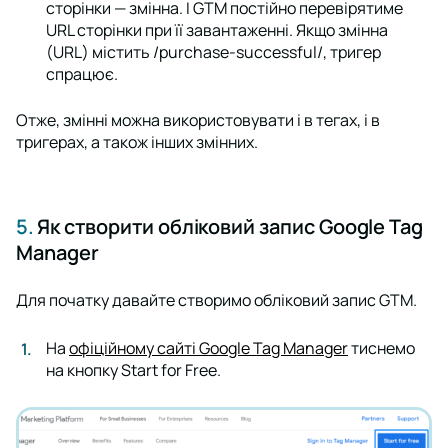
сторінки — змінна. І GTM постійно перевірятиме
URL сторінки при її завантаженні. Якщо змінна
(URL) містить
/purchase-successful/
, тригер
спрацює.
Отже, змінні можна використовувати і в тегах, і в
тригерах, а також інших змінних.
5.
Як створити обліковий запис Google Tag
Manager
Для початку давайте створимо обліковий запис GTM.
На
офіційному сайті Google Tag Manager
тиснемо
на кнопку
Start for Free
.