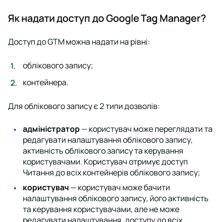
Як надати доступ до Google Tag Manager?
Доступ до GTM можна надати на рівні:
облікового запису;
контейнера.
Для облікового запису є 2 типи дозволів:
адміністратор
— користувач може переглядати та
редагувати налаштування облікового запису,
активність облікового запису та керування
користувачами. Користувач отримує доступ
Читання
до всіх контейнерів облікового запису;
користувач
— користувач може бачити
налаштування облікового запису, його активність
та керування користувачами, але не може
редагувати налаштування, доступу до всіх