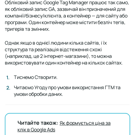
Обліковий запис Google Tag Manager працює так само,
як обліковий запис GA, зазвичай він призначений для
компанії/бізнесу/клієнта, а контейнер — для сайту або
програми. Один контейнер може містити безліч тегів,
тригерів та змінних.
Однак якщо в однієї людини кілька сайтів, і їх
структура та реалізація відстеження схожі
(наприклад, це 2 інтернет-магазини), то можна
використовувати один контейнер на кількох сайтах.
Тиснемо
Створити
.
Читаємо Угоду про умови використання ГТМ та
умови обробки даних.
Читайте також:
Як формується ціна за
клік в Google Ads