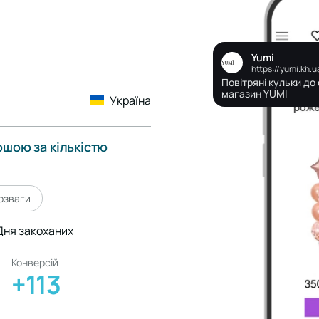
Yumi
https://yumi.kh.u
Повітряні кульки до 
магазин YUMI
Україна
ршою за кількістю
озваги
Дня закоханих
Конверсій
+113