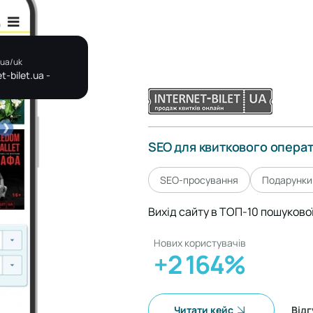
.ua/uk
t-bilet.ua -
SEO для квиткового опера
SEO-просування
Подарунки
Вихід сайту в ТОП-10 пошуково
Нових користувачів
+2 164%
Читати кейс
Відг