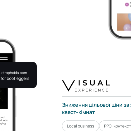
austrophobia.com
for bootleggers
Зниження цільової ціни за 
квест-кімнат
Local business
PPC-контекст