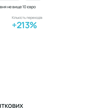
вня не вище 10 євро
Кількість переходів
+213%
яткових