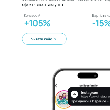
ефективності акаунта
Конверсій
Вартість к
+105%
-15
Читати кейс
Instagram
https://www.instagra
Праздники в Израиле • 