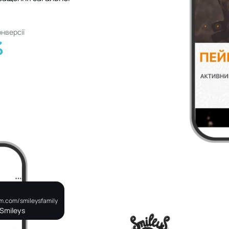
онверсії
%
m.com/smileysfamily/
Smileys