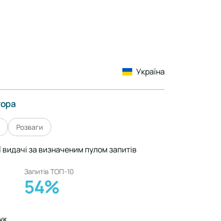
Україна
тора
Розваги
ї видачі за визначеним пулом запитів
Запитів ТОП-10
54%
ук