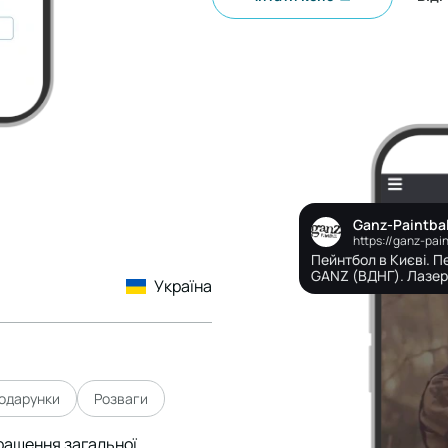
Ganz-Paintbal
https://ganz-pai
Пейнтбол в Києві. 
GANZ (ВДНГ). Лазер
Україна
одарунки
Розваги
кращення загальної