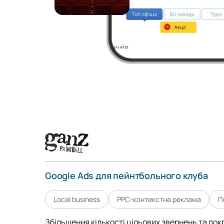
Google Ads для пейнтбольного клуба
Local business
PPC-контекстна реклама
П
Збільшення кількості цільових звернень та по