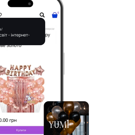
a/
світ - інтернет-