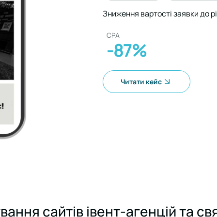
Зниження вартості заявки до рі
СРA
-87%
Читати кейс
вання сайтів івент-агенцій та св