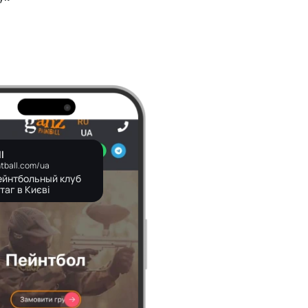
l
ntball.com/ua
Пейнтбольный клуб
таг в Києві