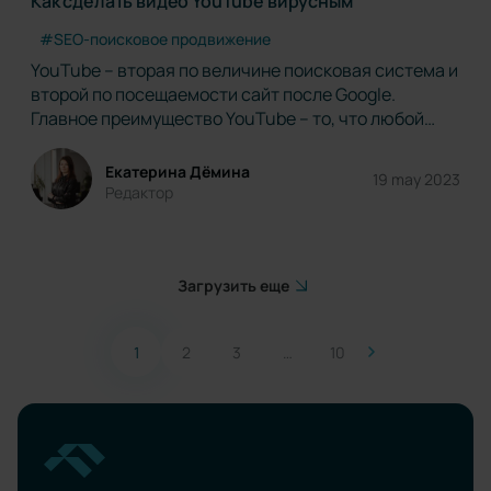
Как сделать видео YouTube вирусным
#SEO-поисковое продвижение
YouTube – вторая по величине поисковая система и
второй по посещаемости сайт после Google.
Главное преимущество YouTube – то, что любой
может загружать туда свои видео. Некоторые
видео в свою очередь становятся вирусными, то
Екатерина Дёмина
19 may 2023
есть их просматривает значительное количество
Редактор
людей…
Загрузить еще
1
2
3
…
10