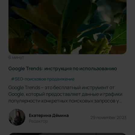
6 минут
Google Trends: инструкция по использованию
#SEO-поисковое продвижение
Google Trends – это бесплатный инструмент от
Google, который предоставляет данные и графики
популярности конкретных поисковых запросов у
Google и YouTube. Google Trends запустили в 2006
году. Функция тенденций поиска Google Trends
Екатерина Дёмина
29 november 2023
показывает, насколько популярны определенные
Редактор
запросы в определенных регионах…