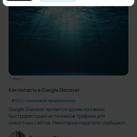
количества…
7 минут
Как попасть в Google Discover
#SEO-поисковое продвижение
Google Discover является одним из самых
быстрорастущих источников трафика для
новостных сайтов. Некоторые издатели сообщают,
что трафик из Discover даже превышает трафик из
обычного поиска. Google Discover — это