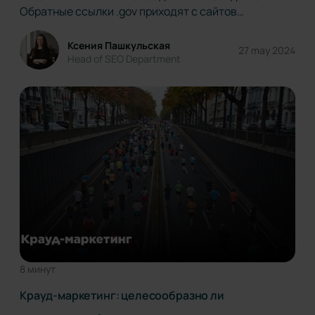
Обратные ссылки .gov приходят с сайтов
федеральных и местных государственных
учреждений, имеющих доверие и авторитет в
Ксения Пашкульская
27 may 2024
глазах поисковых систем и пользователей.
Head of SEO Department
Подобные ссылки способствуют повышению
рейтинга сайта в поиске. В…
8 минут
Крауд-маркетинг: целесообразно ли