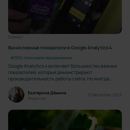
5 минут
Вычисляемые показатели в Google Analytics 4
#SEO-поисковое продвижение
Google Analytics 4 включает большинство важных
показателей, которые демонстрируют
производительность работы сайта. Но иногда
можно столкнуться со случаями, когда есть
необходимость измерить то, что недоступно в
Екатерина Дёмина
12 december 2023
стандартных метриках. В таком случае можно
Редактор
создать собственные вычисляемые показатели. В
GA4 вычисляемые показатели…