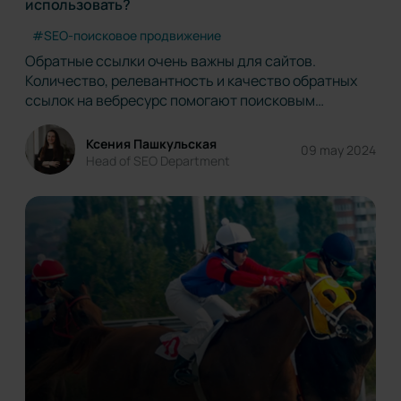
использовать?
#SEO-поисковое продвижение
Обратные ссылки очень важны для сайтов.
Количество, релевантность и качество обратных
ссылок на вебресурс помогают поисковым
системам оценить площадку и присвоить ей
определенный рейтинг. Google анализирует веб-
Ксения Пашкульская
09 may 2024
страницы на основе PageRank, чтобы определить
Head of SEO Department
их приоритетность в результатах поиска.
Получение крауд-линков кажется…