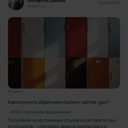
Екатерина Дёмина
11 june 2024
персональный канал, доступный в приложении
Редактор
Google для мобильных устройств и на…
15 минут
Как получить обратные ссылки с сайтов .gov?
#SEO-поисковое продвижение
Получение качественных ссылок из авторитетных
источников – ключевая задача линкбилдинга.