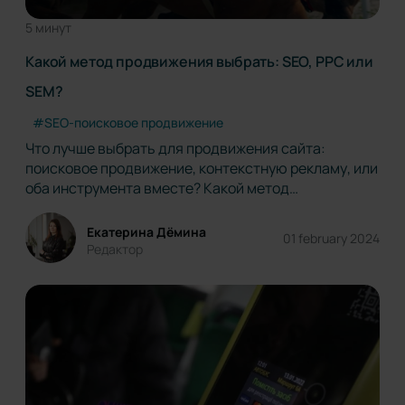
5 минут
Какой метод продвижения выбрать: SEO, PPC или
SEM?
#SEO-поисковое продвижение
Что лучше выбрать для продвижения сайта:
поисковое продвижение, контекстную рекламу, или
оба инструмента вместе? Какой метод
результативнее? А от которого эффект виден
быстрее? Этими вопросом рано или поздно
Екатерина Дёмина
01 february 2024
задается любой владелец бизнеса в интернете.
Редактор
Что такое поисковая оптимизация (SEO) и…