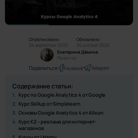
Опубликовано:
Обновлено:
04 september 2023
26 october 2023
Екатерина Дёмина
Редактор
Поделиться:
Telegram
Facebook
Содержание статьи:
1.
Курс по Google Analytics 4 от Google
2.
Курс Skillup от Simplelearn
3.
Основы Google Analytics 4 от Alison
4.
Курс K2 – реклама для интернет-
магазинов
5.
Курсы от Udemy