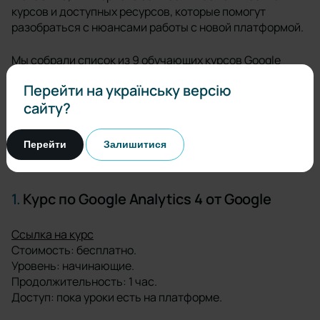
курсов и доступных ресурсов, которые помогут
разобраться с нюансами работы с новой платформой.
Мы собрали список из 9 обучающих курсов Google
Analytics 4, которые могут вам помочь. Курсы проходят
Перейти на українську версію
на бесплатной или платной основе. Формат обучения —
сайту?
онлайн. Язык преподавания — английский или
украинский. Подборка упорядочена по возрастанию
цены.
Перейти
Залишитися
1.
Курс по Google Analytics 4 от Google
Ссылка на курс
Стоимость: бесплатно.
Уровень: начинающие.
Продолжительность: 1 час.
Доступ: пока уроки есть на платформе.