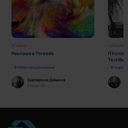
10 минут
1 минута
Реклама в Threads
ITForce 
TechBeh
номинац
#SMM-продвижение
#новост
Per Click
Екатерина Дёмина
M
Редактор
C