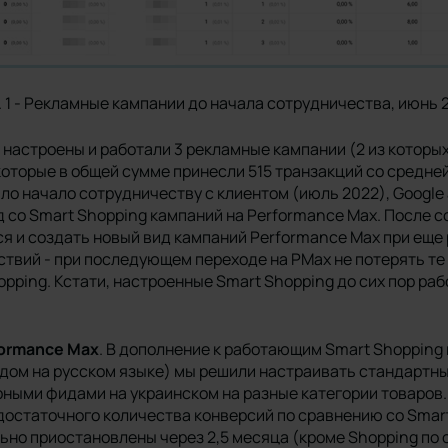
. 1 - Рекламные кампании до начала сотрудничества, июнь 
 настроены и работали 3 рекламные кампании (2 из которых
оторые в общей сумме принесли 515 транзакций со средней
ало начало сотрудничеству с клиентом (июль 2022), Googl
 со Smart Shopping кампаний на Performance Max. После с
я и создать новый вид кампаний Performance Max при еще
ствий - при последующем переходе на PMax не потерять те
pping. Кстати, настроенные Smart Shopping до сих пор раб
formance Max
. В дополнение к работающим Smart Shopping
дом на русском языке) мы решили настраивать стандартны
рными фидами на украинском на разные категории товаров
достаточного количества конверсий по сравнению со Smart
ьно приостановлены через 2,5 месяца (кроме Shopping по