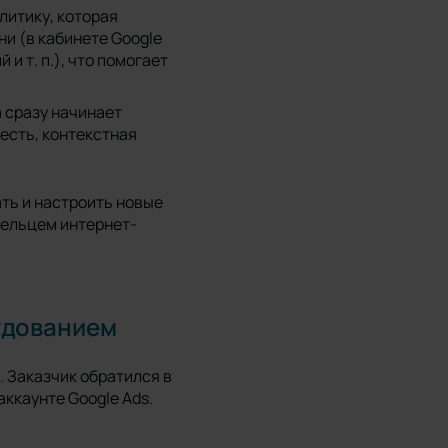
литику, которая
и (в кабинете Google
 и т. п.), что помогает
 сразу начинает
 есть, контекстная
ть и настроить новые
дельцем интернет-
удованием
. Заказчик обратился в
аккаунте Google Ads.