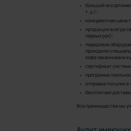
большой ассортимент
т. д.);
конкурентная цена 
продукция всегда с
первых рук);
передовое оборудова
проходили специаль
кофе заканчивали ку
сертификат системы
программа лояльнос
отправка посылки в 
бесплатная доставка
Все преимущества мы уч
Аудит имеющихс