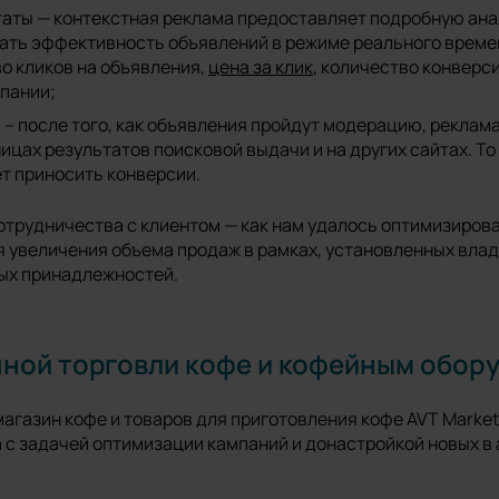
аты — контекстная реклама предоставляет подробную ана
ать эффективность объявлений в режиме реального времен
о кликов на объявления,
цена за клик
, количество конверсий
пании;
– после того, как объявления пройдут модерацию, реклама
ицах результатов поисковой выдачи и на других сайтах. То
т приносить конверсии.
отрудничества с клиентом — как нам удалось оптимизирова
 увеличения объема продаж в рамках, установленных вла
ых принадлежностей.
чной торговли кофе и кофейным обор
агазин кофе и товаров для приготовления кофе AVT Market
а с задачей оптимизации кампаний и донастройкой новых в 