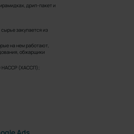
пирамидках, дрип-пакет и
 сырье закупается из
орые на нем работают,
дования, обжарщики
0 HACCP (ХАССП);
ogle Ads