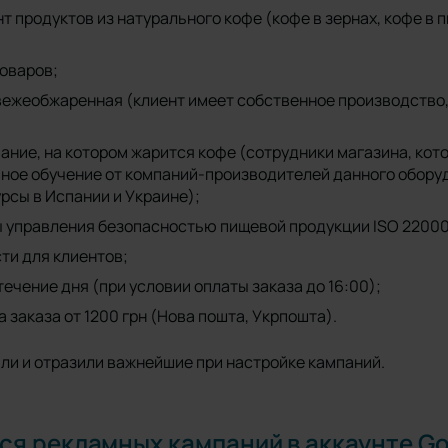
 продуктов из натурального кофе (кофе в зернах, кофе в 
товаров;
вежеобжаренная (клиент имеет собственное производство,
ние, на котором жарится кофе (сотрудники магазина, кот
ное обучение от компаний-производителей данного обору
рсы в Испании и Украине);
 управления безопасностью пищевой продукции ISO 2200
ти для клиентов;
течение дня (при условии оплаты заказа до 16:00);
 заказа от 1200 грн (Нова пошта, Укрпошта).
ли и отразили важнейшие при настройке кампаний.
я рекламных кампаний в аккаунте Go