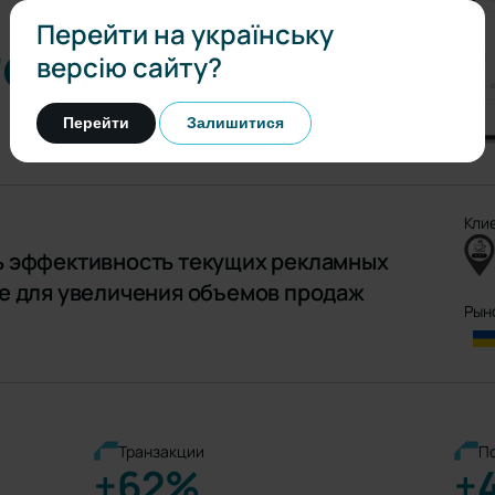
Перейти на українську
тей
версію сайту?
Перейти
Залишитися
Кли
ь эффективность текущих рекламных
ые для увеличения объемов продаж
Рын
Транзакции
П
+62%
+