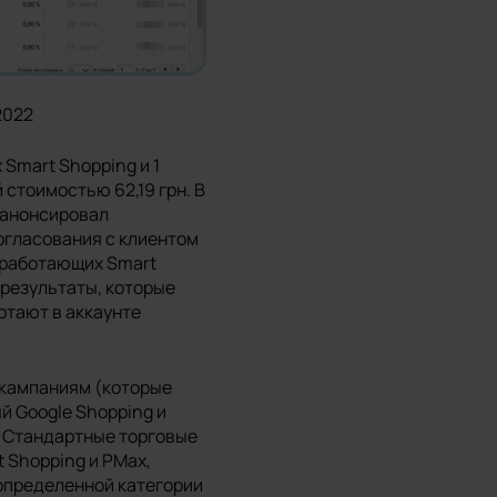
2022
 Smart Shopping и 1
 стоимостью 62,19 грн. В
e анонсировал
огласования с клиентом
 работающих Smart
 результаты, которые
отают в аккаунте
 кампаниям (которые
й Google Shopping и
. Стандартные торговые
 Shopping и PMax,
 определенной категории