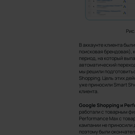
Рис
В аккаунте клиента были
поисковая брендовая), к
период, на который вып
автоматический переход
мы решили подготовитьс
Shopping. Цель этих дей
уже приносили Smart Sho
клиента.
Google Shopping и Per
работали с товарным фи
Performance Max с това
кампании не приносили 
поэтому были окончател