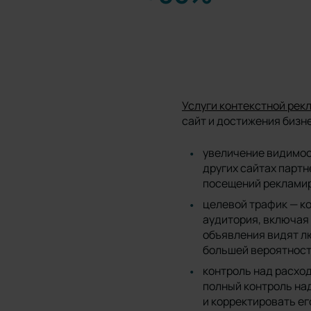
Услуги контекстной рек
сайт и достижения биз
увеличение видимос
других сайтах партн
посещений рекламир
целевой трафик — к
аудитория, включая
объявления видят лю
большей вероятность
контроль над расхо
полный контроль на
и корректировать ег