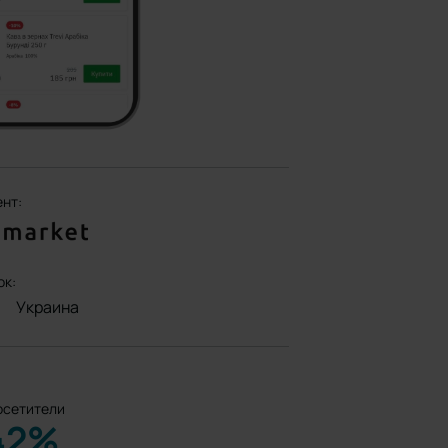
ент:
ок:
Украина
осетители
42%