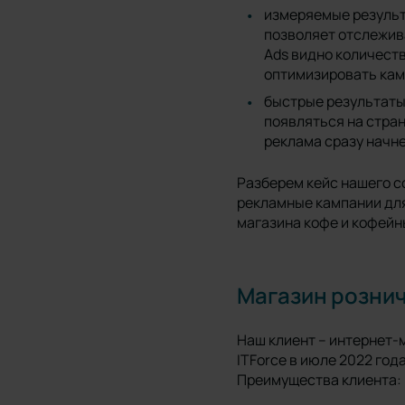
измеряемые результ
позволяет отслежив
Ads видно количеств
оптимизировать кам
быстрые результаты 
появляться на стран
реклама сразу начне
Разберем кейс нашего с
рекламные кампании для
магазина кофе и кофейн
Магазин розни
Наш клиент – интернет-м
ITForce в июле 2022 год
Преимущества клиента: