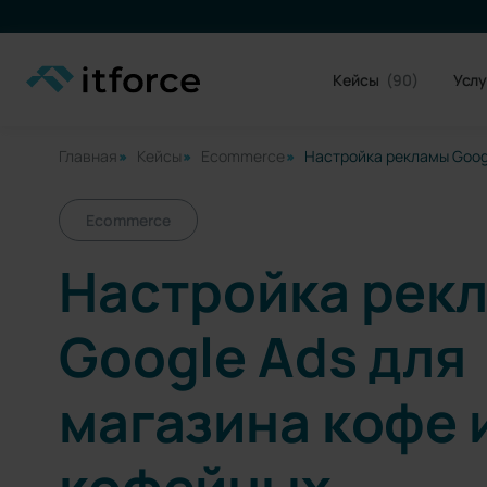
Кейсы
(90)
Услу
Главная
Кейсы
Ecommerce
Настройка рекламы Goog
Ecommerce
Настройка рек
Google Ads для
магазина кофе 