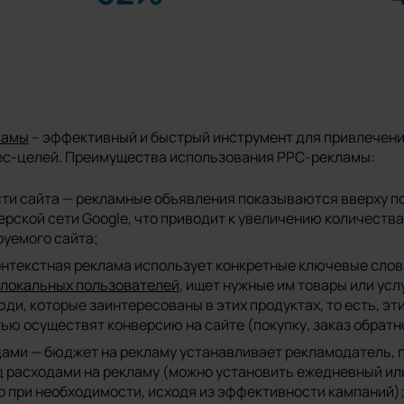
ламы
– эффективный и быстрый инструмент для привлечени
нес-целей. Преимущества использования PPC-рекламы:
ти сайта — рекламные объявления показываются вверху по
ерской сети Google, что приводит к увеличению количества
уемого сайта;
онтекстная реклама использует конкретные ключевые слов
локальных пользователей
, ищет нужные им товары или усл
ди, которые заинтересованы в этих продуктах, то есть, эт
ю осуществят конверсию на сайте (покупку, заказ обратного
дами — бюджет на рекламу устанавливает рекламодатель, 
д расходами на рекламу (можно установить ежедневный и
о при необходимости, исходя из эффективности кампаний)