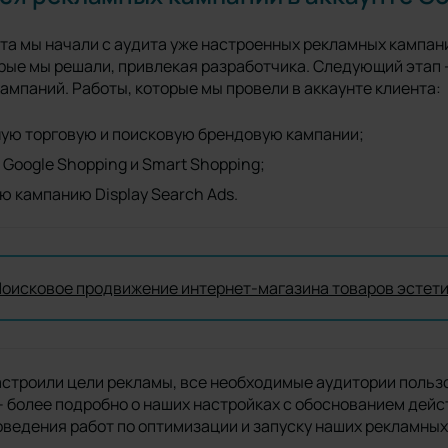
нта мы начали с аудита уже настроенных рекламных кампан
рые мы решали, привлекая разработчика. Следующий этап 
мпаний. Работы, которые мы провели в аккаунте клиента:
ую торговую и поисковую брендовую кампании;
Google Shopping и Smart Shopping;
 кампанию Display Search Ads.
оисковое продвижение интернет-магазина товаров эстет
астроили цели рекламы, все необходимые аудитории польз
е – более подробно о наших настройках с обоснованием дей
оведения работ по оптимизации и запуску наших рекламны