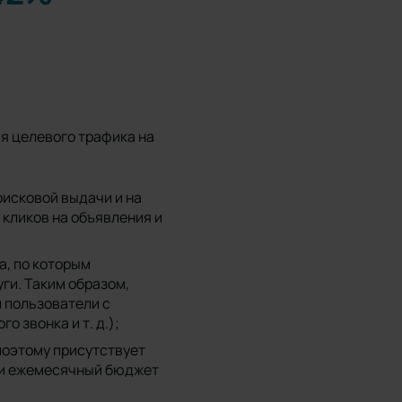
я целевого трафика на
исковой выдачи и на
 кликов на объявления и
а, по которым
уги. Таким образом,
и пользователи с
 звонка и т. д.);
поэтому присутствует
ли ежемесячный бюджет
;